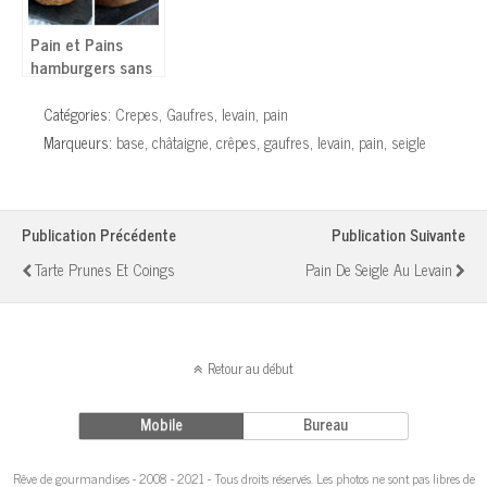
Pain et Pains
hamburgers sans
gluten extra
moelleux !
Catégories:
Crepes
,
Gaufres
,
levain
,
pain
Marqueurs:
base
,
châtaigne
,
crêpes
,
gaufres
,
levain
,
pain
,
seigle
Publication Précédente
Publication Suivante
Tarte Prunes Et Coings
Pain De Seigle Au Levain
Retour au début
Mobile
Bureau
Rêve de gourmandises - 2008 - 2021 - Tous droits réservés. Les photos ne sont pas libres de