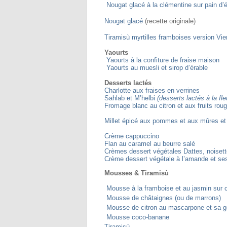
Nougat glacé à la clémentine sur pain d’é
Nougat glacé
(recette originale)
Tiramisù myrtilles framboises version Vi
Yaourts
Yaourts à la confiture de fraise maison
Yaourts au muesli et sirop d’érable
Desserts lactés
Charlotte aux fraises en verrines
Sahlab et M’helbi
(desserts lactés à la fle
Fromage blanc au citron et aux fruits rouge
Millet épicé aux pommes et aux mûres et 
Crème cappuccino
Flan au caramel au beurre salé
Crèmes dessert végétales Dattes, noisett
Crème dessert végétale à l’amande et ses
Mousses & Tiramisù
Mousse à la framboise et au jasmin sur cr
Mousse de châtaignes (ou de marrons)
Mousse de citron au mascarpone et sa g
Mousse coco-banane
Tiramisù