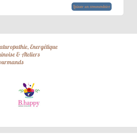
aturopathie, Energétique
hinoise & Ateliers
ourmands