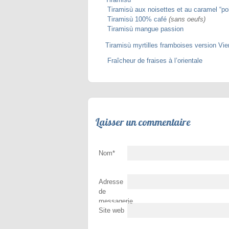
Tiramisù aux noisettes et au caramel “poi
Tiramisù 100% café
(sans oeufs)
Tiramisù mangue passion
Tiramisù myrtilles framboises version Vie
Fraîcheur de fraises à l’orientale
Laisser un commentaire
Nom
*
Adresse
de
messagerie
Site web
*