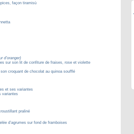
pices, façon tiramisù
ennetta
ur d’oranger)
s sur son lit de confiture de fraises, rose et violette
son croquant de chocolat au quinoa soufflé
es et ses variantes
 variantes
oustillant praliné
elée d’agrumes sur fond de framboises