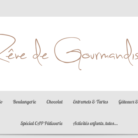
La gastronomie est l'art d'utiliser la nourriture pour créer le bonheur
Co
Boulangerie
Chocolat
Entremets & Tartes
Gâteaux &
Spécial CAP Pâtisserie
Activités enfants, tutos…