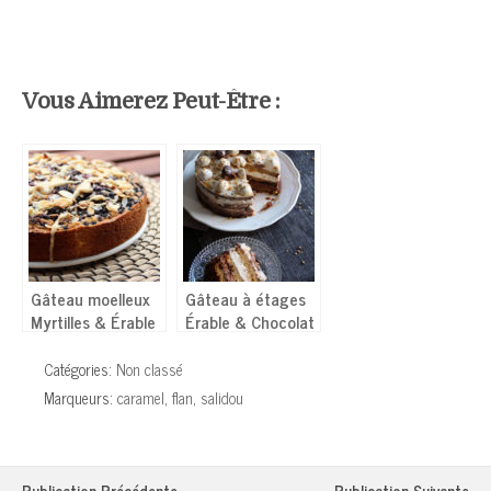
Vous Aimerez Peut-Être :
Gâteau moelleux
Gâteau à étages
Myrtilles & Érable
Érable & Chocolat
(Layer cake) –
Sans œufs
Catégories:
Non classé
Marqueurs:
caramel
,
flan
,
salidou