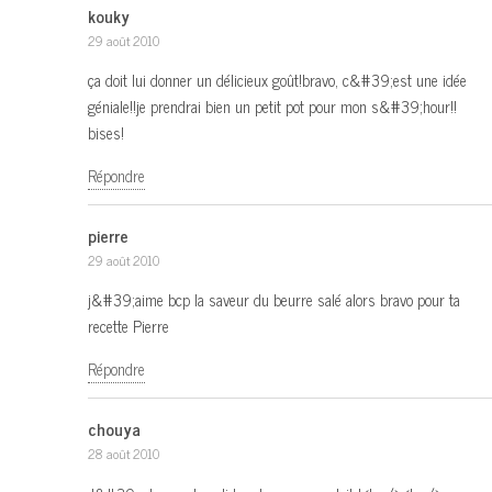
kouky
29 août 2010
ça doit lui donner un délicieux goût!bravo, c&#39;est une idée
géniale!!je prendrai bien un petit pot pour mon s&#39;hour!!
bises!
Répondre
pierre
29 août 2010
j&#39;aime bcp la saveur du beurre salé alors bravo pour ta
recette Pierre
Répondre
chouya
28 août 2010