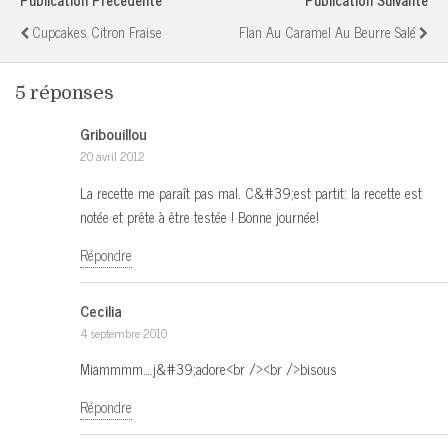
Publication Précédente
Publication Suivante
Cupcakes Citron Fraise
Flan Au Caramel Au Beurre Salé
5 réponses
Gribouillou
20 avril 2012
La recette me paraît pas mal. C&#39;est partit: la recette est
notée et prête à être testée ! Bonne journée!
Répondre
Cecilia
4 septembre 2010
Miammmm….j&#39;adore<br /><br />bisous
Répondre