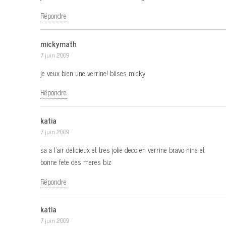
Répondre
mickymath
7 juin 2009
je veux bien une verrine! biises micky
Répondre
katia
7 juin 2009
sa a l’air delicieux et tres jolie deco en verrine bravo nina et
bonne fete des meres biz
Répondre
katia
7 juin 2009