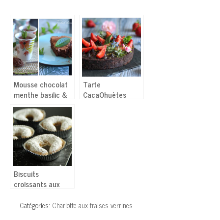
Mousse chocolat
Tarte
menthe basilic &
CacaOhuètes
Fondant chocolat
crue – Ganache
menthe
végétale sans
« chocolat »
Biscuits
croissants aux
amandes & citron
Catégories:
Charlotte aux fraises verrines