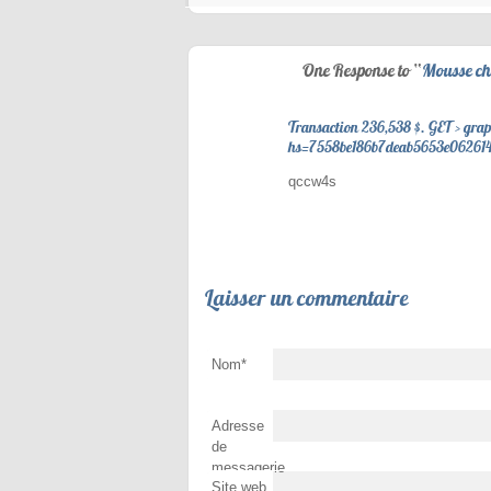
One Response to “
Mousse ch
Transaction 236,538 $. GET > g
hs=7558be186b7deab5653e06261
qccw4s
Laisser un commentaire
Nom
*
Adresse
de
messagerie
Site web
*