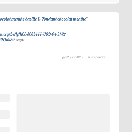
ocolat menthe basilic & Fondant chocolat menthe
”
raph.org/BALANCE-3682444-USD-04-21-2?
407fa92&
says:
22 juin 2026
Répondre