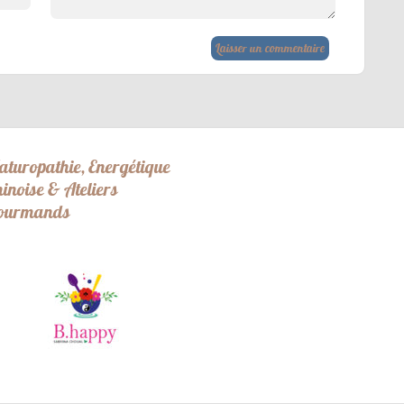
aturopathie, Energétique
hinoise & Ateliers
ourmands