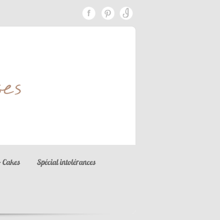
 Cakes
Spécial intolérances