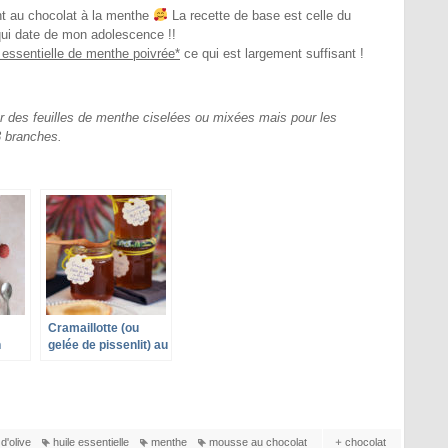
nt au chocolat à la menthe
La recette de base est celle du
ui date de mon adolescence !!
e essentielle de menthe poivrée*
ce qui est largement suffisant !
r des feuilles de menthe ciselées ou mixées mais pour les
à 3 branches.
Cramaillotte (ou
n
gelée de pissenlit) au
thym et gingembre
 d'olive
huile essentielle
menthe
mousse au chocolat
chocolat