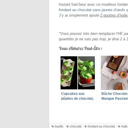
Instant fraîcheur avec ce moelleux fonda
fondant au chocolat sans jaunes d’œufs
q
J’y ai simplement ajouté
2 gouttes d’huil
*Vous pouvez très bien remplacer l’HE pa
quantités je ne sais pas trop, je dirai 2 
Vous Aimerez Peut-Être :
Cupcakes aux
Bûche Chocolat
pépites de chocolat,
Mangue Passio
chantilly au matcha
et à la chlorophylle
basilic
chocolat
fondant au chocolat
huile