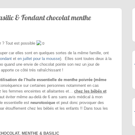
asilic & Fondant chocolat menthe
r ? Tout est possible
uper car elles sont en quelques sortes de la même famille, ont
 fondant
et
en juillet pour la mousse
). Elles sont toutes deux à la
o quand une envie de chocolat pointe son nez un jour de
apporte ce côté très rafraîchissant !
ilisation de l’huile essentielle de menthe poivrée (même
 conséquence sur certaines personnes notamment en cas
ez les femmes enceintes et allaitantes et…
chez les bébés et
aut éviter même au-delà de 6 ans sans avis médical à mon
le essentielle est
neurotoxique
et peut donc provoquer des
r étouffement chez les bébés et les enfants !! Dans tous les
HOCOLAT, MENTHE & BASILIC