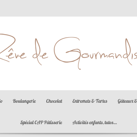
La gastronomie est l'art d'utiliser la nourriture pour créer le bonheur
Co
Boulangerie
Chocolat
Entremets & Tartes
Gâteaux &
Spécial CAP Pâtisserie
Activités enfants, tutos…