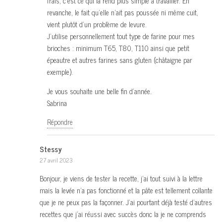
frais, c’est ce qui la rend plus simple à travailler. En
revanche, le fait qu’elle n’ait pas poussée ni même cuit,
vient plutôt d’un problème de levure.
J’utilise personnellement tout type de farine pour mes
brioches : minimum T65, T80, T110 ainsi que petit
épeautre et autres farines sans gluten (châtaigne par
exemple).
Je vous souhaite une belle fin d’année.
Sabrina
Répondre
Stessy
27 avril 2023
Bonjour, je viens de tester la recette, j’ai tout suivi à la lettre
mais la levée n’a pas fonctionné et la pâte est tellement collante
que je ne peux pas la façonner. J’ai pourtant déjà testé d’autres
recettes que j’ai réussi avec succès donc la je ne comprends