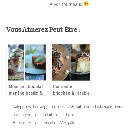
A vos fourneaux
Vous Aimerez Peut-Être :
Mousse chocolat
Couronne
menthe basilic &
briochée à l’érable
Fondant chocolat
menthe
Catégories:
boulanger
,
brioche
,
CAP
,
lait
,
levure biologique
,
levure
boulangère
,
pain au lait
,
pâte à brioche
Marqueurs:
base
,
brioche
,
CAP
,
pâte