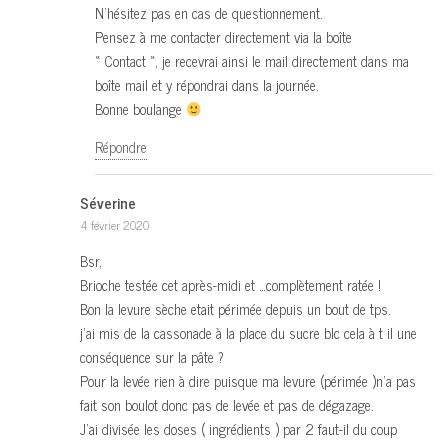
N’hésitez pas en cas de questionnement.
Pensez à me contacter directement via la boîte
« Contact », je recevrai ainsi le mail directement dans ma
boîte mail et y répondrai dans la journée.
Bonne boulange
Répondre
Séverine
4 février 2020
Bsr,
Brioche testée cet après-midi et …complètement ratée !
Bon la levure sèche etait périmée depuis un bout de tps.
j’ai mis de la cassonade à la place du sucre blc cela à t il une
conséquence sur la pâte ?
Pour la levée rien à dire puisque ma levure (périmée )n’a pas
fait son boulot donc pas de levée et pas de dégazage.
J’ai divisée les doses ( ingrédients ) par 2 faut-il du coup