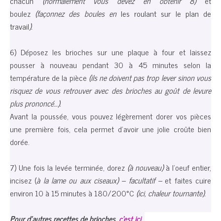
chacun
(normalement vous devez en obtenir 8)
et
b
oulez
(façonnez des boules en
les roulant sur le plan de
travail
).
6) Déposez les brioches sur une plaque à four et laissez
pousser à nouveau pendant 30 à 45 minutes selon la
température de la pièce
(ils ne doivent pas trop lever sinon vous
risquez de vous retrouver avec des brioches au goût de levure
plus prononcé…).
Avant la poussée, vous pouvez légèrement dorer vos pièces
une première fois, cela permet d’avoir une jolie croûte bien
dorée.
7) Une fois la levée terminée, dorez
(à nouveau)
à l’oeuf entier,
incisez (
à la lame ou aux ciseaux) – facultatif –
et faites cuire
environ 10 à 15 minutes à 180/200°C
(ici, chaleur tournante).
Pour d’autres recettes de brioches,
c’est ici
.