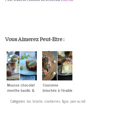
Vous Aimerez Peut-Être :
Mousse chocolat
Couronne
menthe basilic &
briochée à l’érable
Fondant chocolat
menthe
Catégories:
bio
,
brioche
,
cranberries
,
figue
,
pain au lait