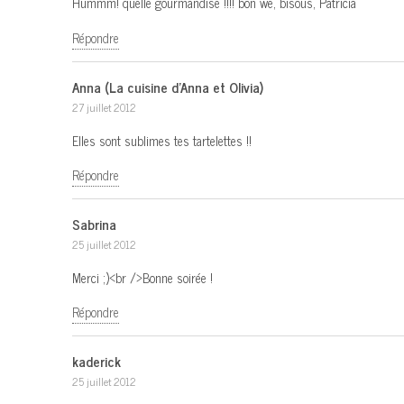
Hummm! quelle gourmandise !!!! bon we, bisous, Patricia
Répondre
Anna (La cuisine d’Anna et Olivia)
27 juillet 2012
Elles sont sublimes tes tartelettes !!
Répondre
Sabrina
25 juillet 2012
Merci ;)<br />Bonne soirée !
Répondre
kaderick
25 juillet 2012