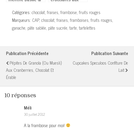
Fondant chocolat
amandes & citron
menthe
Catégories:
chocolat
,
fraises
,
framboise
,
fruits rouges
Marqueurs:
CAP
,
chocolat
,
fraises
,
framboises
,
fruits rouges
,
ganache
,
pâte sablée
,
pâte sucrée
,
tarte
,
tartelettes
Publication Précédente
Publication Suivante
Pépites De Granola (ou Muesli)
Cupcakes Speculoos Confiture De
Aux Cranberries, Chocolat Et
Lait
Érable
10 réponses
Méli
30 juillet 2012
A la framboise pour moi!