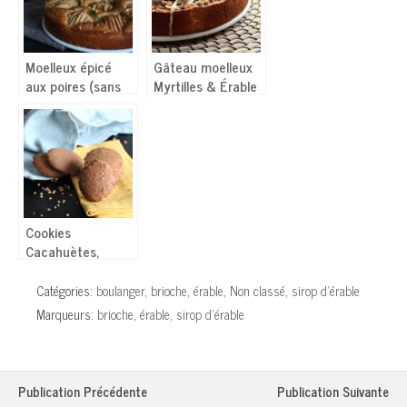
Moelleux épicé
Gâteau moelleux
aux poires (sans
Myrtilles & Érable
lactose, sans
œufs)
Cookies
Cacahuètes,
Noisettes, Érable
– Vegan
Catégories:
boulanger
,
brioche
,
érable
,
Non classé
,
sirop d'érable
Marqueurs:
brioche
,
érable
,
sirop d'érable
Publication Précédente
Publication Suivante