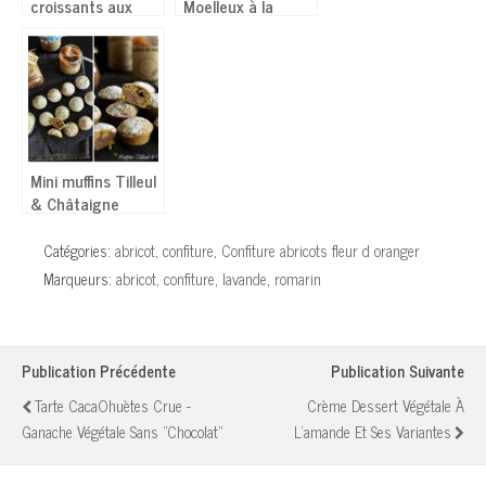
croissants aux
Moelleux à la
amandes & citron
crème de marrons
Mini muffins Tilleul
& Châtaigne
Catégories:
abricot
,
confiture
,
Confiture abricots fleur d oranger
Marqueurs:
abricot
,
confiture
,
lavande
,
romarin
Publication Précédente
Publication Suivante
Tarte CacaOhuètes Crue -
Crème Dessert Végétale À
Ganache Végétale Sans "chocolat"
L'amande Et Ses Variantes