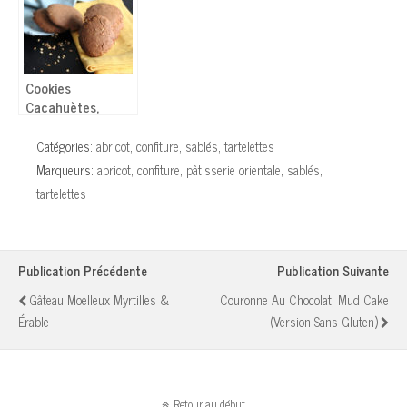
Cookies
Cacahuètes,
Noisettes, Érable
– Vegan
Catégories:
abricot
,
confiture
,
sablés
,
tartelettes
Marqueurs:
abricot
,
confiture
,
pâtisserie orientale
,
sablés
,
tartelettes
Publication Précédente
Publication Suivante
Gâteau Moelleux Myrtilles &
Couronne Au Chocolat, Mud Cake
Érable
(version Sans Gluten)
Retour au début