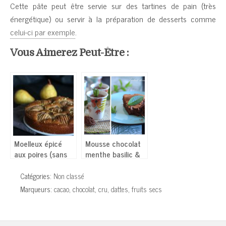
Cette pâte peut être servie sur des tartines de pain (très
énergétique) ou servir à la préparation de desserts comme
celui-ci par exemple
.
Vous Aimerez Peut-Être :
Moelleux épicé
Mousse chocolat
aux poires (sans
menthe basilic &
lactose, sans
Fondant chocolat
œufs)
menthe
Catégories:
Non classé
Marqueurs:
cacao
,
chocolat
,
cru
,
dattes
,
fruits secs