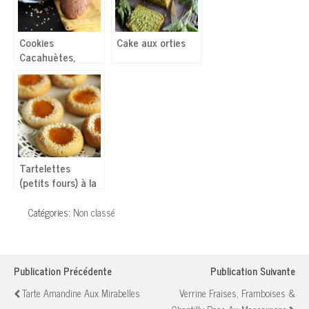
Cookies
Cake aux orties
Cacahuètes,
Noisettes, Érable
– Vegan
Tartelettes
(petits fours) à la
confiture
d’abricots
Catégories:
Non classé
Publication Précédente
Publication Suivante
Tarte Amandine Aux Mirabelles
Verrine Fraises, Framboises &