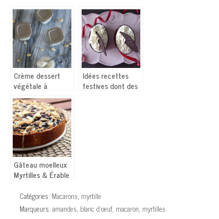
Crème dessert
Idées recettes
végétale à
festives dont des
l’amande et ses
« spécial allergies,
variantes
intolérance… »
Gâteau moelleux
Myrtilles & Érable
Catégories:
Macarons
,
myrtille
Marqueurs:
amandes
,
blanc d'oeuf
,
macaron
,
myrtilles