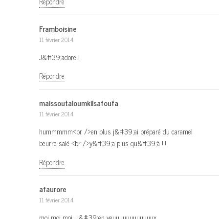
Répondre
Framboisine
11 février 2014
J&#39;adore !
Répondre
maissoutaloumkilsafoufa
11 février 2014
hummmmm<br />en plus j&#39;ai préparé du caramel
beurre salé <br />y&#39;a plus qu&#39;à !!!
Répondre
afaurore
11 février 2014
moi moi moi….j&#39;en veuuuuuuuuuuuux