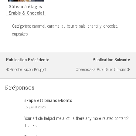
Gâteau à étages
Érable & Chocolat
(Layer cake) –
Sans œufs
Catégories:
caramel
,
caramel au beurre salé
,
chantilly
,
chocolat
,
cupcakes
Publication Précédente
Publication Suivante
Brioche Façon Kouglof
Cheesecake Aux Deux Citrons
5 réponses
skapa ett binance-konto
16 juillet 2026
Your article helped me a lot, is there any more related content?
Thanks!