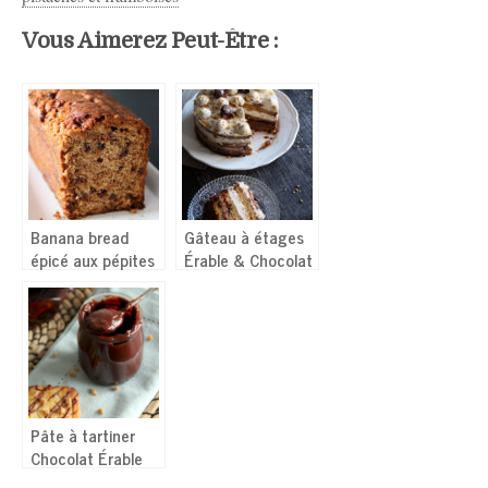
Vous Aimerez Peut-Être :
Banana bread
Gâteau à étages
épicé aux pépites
Érable & Chocolat
de chocolat
(Layer cake) –
(vegan)
Sans œufs
Pâte à tartiner
Chocolat Érable