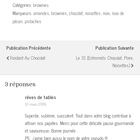
Catégories:
brownies
Marqueurs:
amandes
,
brownies
,
chocolat
,
noisettes
,
noix
,
noix de
pécan
,
pistaches
Publication Précédente
Publication Suivante
Fondant Au Chocolat
Le 31 (entremets Chocolat, Poire,
Noisettes)
3 réponses
rêves de tables
10 mars 2009
Superbe, sublime, succulent. Tout dans votre blog contribue à
attiser nos papilles. Merci pour cette délicate pause gourmande
et savoureuse. Bonne journée.
PS : j’aime bien aussi le nom de votre pseudo !!!