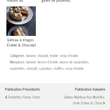
marbré au
gelée de pissenlit)
chocolat (courge)
au thym et
gingembre
Gâteau à étages
Érable & Chocolat
(Layer cake) –
Sans œufs
Catégories:
banane
,
chocolat
,
érable
,
sirop d'érable
Marqueurs:
banane
,
beurre d'érable
,
beurre de cacahuètes
,
cacahuètes
,
chocolat
,
cupcakes
,
muffins
,
sirop d'érable
Publication Précédente
Publication Suivante
Tartelettes Fraise Citron
Gâteau Moelleux Aux Myrtilles,
Huile D'olive & Citron