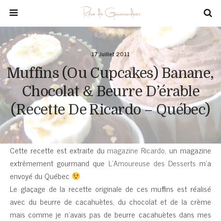
17 Juillet 2011
Muffins (ou Cupcakes) Banane,
Chocolat & Beurre D’érable
(Recette De Ricardo – Québec)
Cette recette est extraite du
magazine Ricardo
, un magazine
extrêmement gourmand que
L’Amoureuse des Desserts
m’a
envoyé du Québec
Le glaçage de la recette originale de ces muffins est réalisé
avec du beurre de cacahuètes, du chocolat et de la crème
mais comme je n’avais pas de beurre cacahuètes dans mes