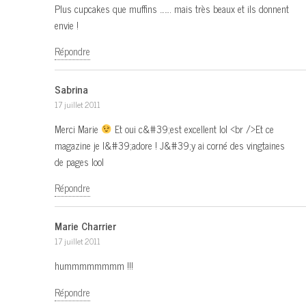
Plus cupcakes que muffins ……. mais très beaux et ils donnent
envie !
Répondre
Sabrina
17 juillet 2011
Merci Marie
Et oui c&#39;est excellent lol <br />Et ce
magazine je l&#39;adore ! J&#39;y ai corné des vingtaines
de pages lool
Répondre
Marie Charrier
17 juillet 2011
hummmmmmmm !!!
Répondre