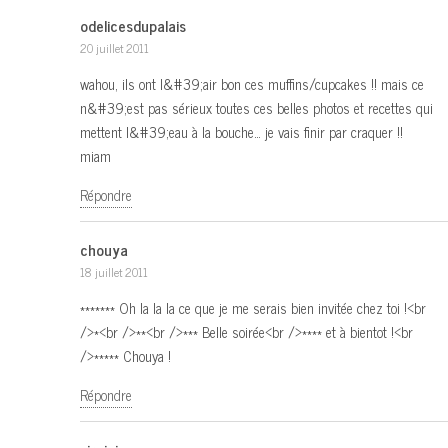
odelicesdupalais
20 juillet 2011
wahou, ils ont l&#39;air bon ces muffins/cupcakes !! mais ce
n&#39;est pas sérieux toutes ces belles photos et recettes qui
mettent l&#39;eau à la bouche… je vais finir par craquer !!
miam
Répondre
chouya
18 juillet 2011
******* Oh la la la ce que je me serais bien invitée chez toi !<br
/>*<br />**<br />*** Belle soirée<br />**** et à bientot !<br
/>***** Chouya !
Répondre