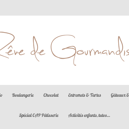
La gastronomie est l'art d'utiliser la nourriture pour créer le bonheur
Co
Boulangerie
Chocolat
Entremets & Tartes
Gâteaux &
Spécial CAP Pâtisserie
Activités enfants, tutos…