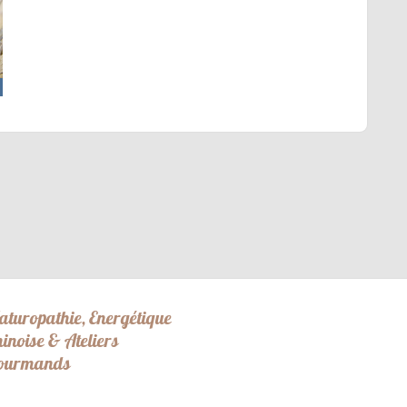
aturopathie, Energétique
hinoise & Ateliers
ourmands