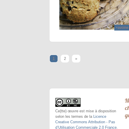
+avoine
1
2
»
N
c
Ce(tte) œuvre est mise à disposition
g
selon les termes de la
Licence
Creative Commons Attribution - Pas
d’Utilisation Commerciale 2.0 France
.