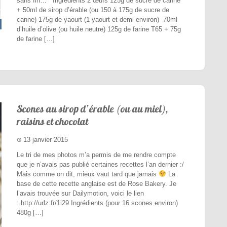
sans fin… Ingrédients 2 œufs 125g de sucre de canne
+ 50ml de sirop d’érable (ou 150 à 175g de sucre de
canne) 175g de yaourt (1 yaourt et demi environ) 70ml
d’huile d’olive (ou huile neutre) 125g de farine T65 + 75g
de farine […]
Scones au sirop d’érable (ou au miel),
raisins et chocolat
13 janvier 2015
Le tri de mes photos m’a permis de me rendre compte
que je n’avais pas publié certaines recettes l’an dernier :/
Mais comme on dit, mieux vaut tard que jamais
La
base de cette recette anglaise est de Rose Bakery. Je
l’avais trouvée sur Dailymotion, voici le lien
: http://urlz.fr/1i29 Ingrédients (pour 16 scones environ)
480g […]