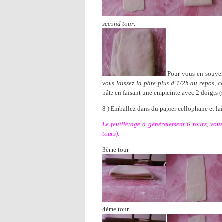
second tour
.
Pour vous en souve
vous laissez la pâte plus d’1/2h au repos, ce
pâte en faisant une empreinte avec 2 doigts (s
8 ) Emballez dans du papier cellophane et lai
Le feuilletage a généralement 6 tours, vous
tours)
.
3ème tour
4ème tour