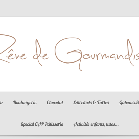
La gastronomie est l'art d'utiliser la nourriture pour créer le bonheur
Co
Boulangerie
Chocolat
Entremets & Tartes
Gâteaux &
Spécial CAP Pâtisserie
Activités enfants, tutos…