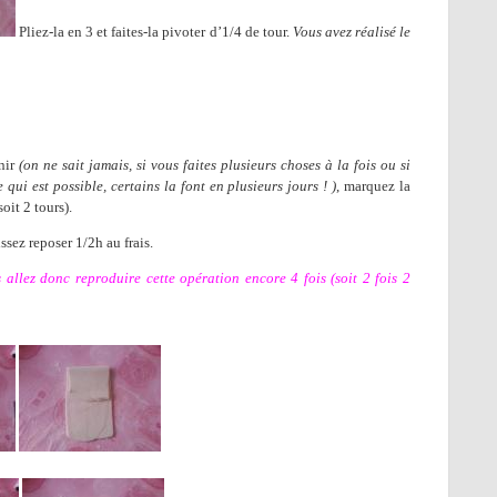
Pliez-la en 3 et faites-la pivoter d’1/4 de tour.
Vous avez réalisé le
nir
(on ne sait jamais, si vous faites plusieurs choses à la fois ou si
 qui est possible, certains la font en plusieurs jours ! )
, marquez la
oit 2 tours).
ssez reposer 1/2h au frais.
 allez donc reproduire cette opération encore 4 fois (soit 2 fois 2