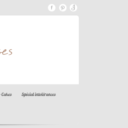
 Cakes
Spécial intolérances