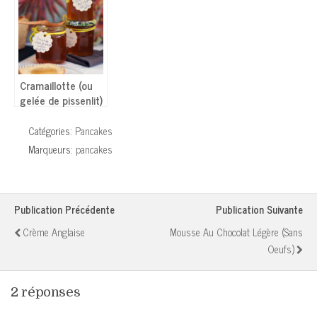
moelleux !
Cramaillotte (ou
gelée de pissenlit)
au thym et
gingembre
Catégories:
Pancakes
Marqueurs:
pancakes
Publication Précédente
Publication Suivante
Crème Anglaise
Mousse Au Chocolat Légère (sans
Oeufs)
2 réponses