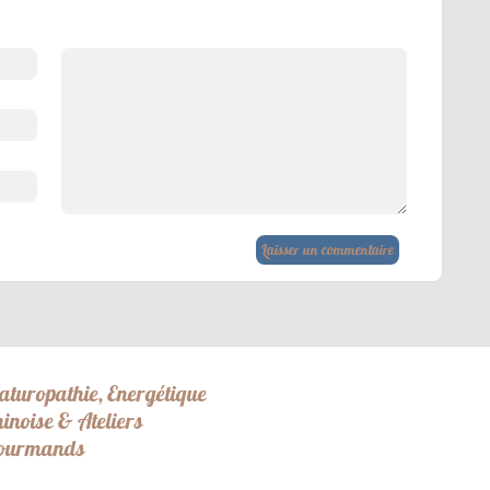
aturopathie, Energétique
hinoise & Ateliers
ourmands