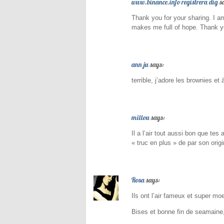
www.binance.info registrera dig
s
Thank you for your sharing. I am 
makes me full of hope. Thank y
ann ju
says:
terrible, j’adore les brownies et 
millou
says:
Il a l’air tout aussi bon que te
« truc en plus » de par son origi
Rosa
says:
Ils ont l’air fameux et super mo
Bises et bonne fin de seamaine