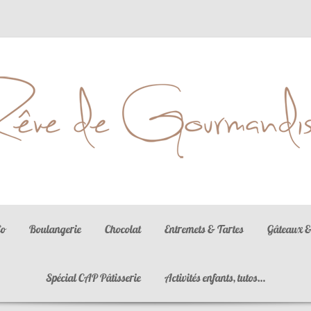
La gastronomie est l'art d'utiliser la nourriture pour créer le bonheur
Co
Boulangerie
Chocolat
Entremets & Tartes
Gâteaux &
Spécial CAP Pâtisserie
Activités enfants, tutos…