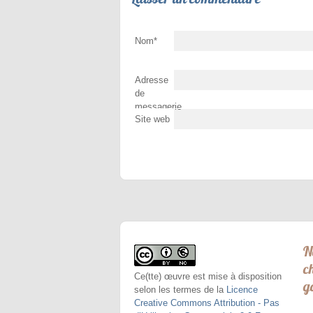
Nom
*
Adresse
de
messagerie
Site web
*
N
c
Ce(tte) œuvre est mise à disposition
g
selon les termes de la
Licence
Creative Commons Attribution - Pas