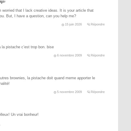
ays:
worried that I lack creative ideas. It is your article that
ou. But, I have a question, can you help me?
15 juin 2026
Répondre
à la pistache c’est trop bon. bise
6 novembre 2009
Répondre
s autres brownies, la pistache doit quand meme apporter le
nalité!
5 novembre 2009
Répondre
elleux! Un vrai bonheur!
,