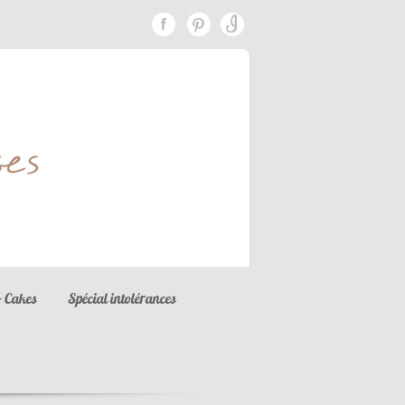
 Cakes
Spécial intolérances