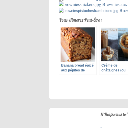
Brownies aux c
Brown
Vous Aimerez Peut-Être :
Banana bread épicé
Crème de
aux pépites de
châtaignes (ou
chocolat (vegan)
crème de marro
11 Responses to 