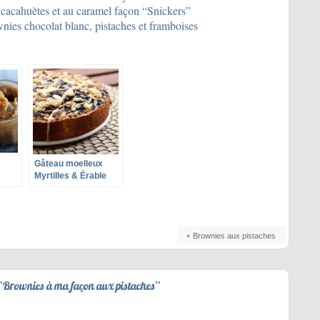
acahuètes et au caramel façon “Snickers”
ies chocolat blanc, pistaches et framboises
Gâteau moelleux
Myrtilles & Érable
ns)
Brownies aux pistaches
“
Brownies à ma façon aux pistaches
”