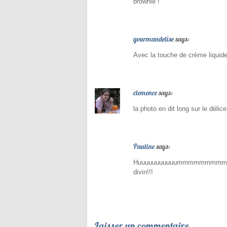
brownie !
gourmandelise
says:
Avec la touche de crème liquide 
clemence
says:
la photo en dit long sur le délice
Pauline
says:
Huuuuuuuuuuummmmmmmmmm, voilà
divin!!!
Laisser un commentaire