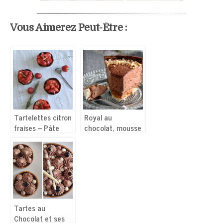
Vous Aimerez Peut-Être :
Tartelettes citron
Royal au
fraises – Pâte
chocolat, mousse
crue aux dattes,
végétale (sans
figues et amandes
crème ni oeufs)
Tartes au
Chocolat et ses