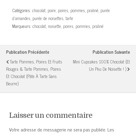
différentes
ganaches
Catégories:
chocolat
,
poire
,
poires
,
pommes
,
praliné
,
purée
(classique ou
d'amandes
,
purée de noisettes
,
tarte
Myrtille Cassis)
Marqueurs:
chocolat
,
noisette
,
poires
,
pommes
,
praliné
Publication Précédente
Publication Suivante
Tarte Pommes, Poires Et Fruits
Mini Cupcakes 100% Chocolat (et
Rouges & Tarte Pommes, Poires
Un Peu De Noisette ! )
Et Chocolat (pâte À Tarte Sans
Beurre)
Laisser un commentaire
Votre adresse de messagerie ne sera pas publiée.
Les