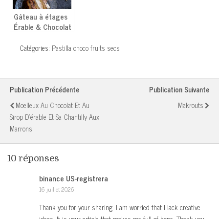
Gâteau à étages
Érable & Chocolat
(Layer cake) –
Sans œufs
Catégories:
Pastilla choco fruits secs
Publication Précédente
Publication Suivante
Moelleux Au Chocolat Et Au
Makrouts
Sirop D'érable Et Sa Chantilly Aux
Marrons
10 réponses
binance US-registrera
16 juillet 2026
Thank you for your sharing. I am worried that I lack creative
ideas. It is your article that makes me full of hope. Thank you.