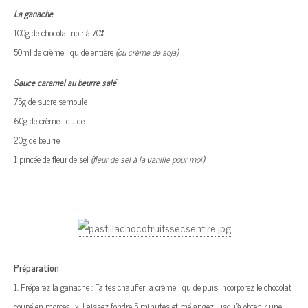
La ganache
100g de chocolat noir à 70%
50ml de crème liquide entière
(ou crème de soja)
Sauce caramel au beurre salé
75g de sucre semoule
60g de crème liquide
20g de beurre
1 pincée de fleur de sel
(fleur de sel à la vanille pour moi)
Préparation
1. Préparez la ganache : Faites chauffer la crème liquide puis incorporez le chocolat
coupé en morceaux. Laissez fondre 5 minutes et mélangez jusqu’à obtenir une