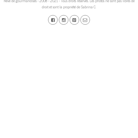
Rêve de gourmandises - 2008 - 2021 - Tous droits réservés. Les photos ne sont pas libres de
droit et sont la propriété de Sabrina C.