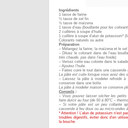
Ingrédients
1 tasse de farine
½ tasse de sel fin
½ tasse de maïzena
1 tasse d’eau
(bouillante pour les coloran
2 cuillères à soupe d’huile
1 cuillère à soupe d’alun de potassium* (fa
Colorants naturels ou autre
Préparation
– Mélangez la farine, la maïzena et le sel
– Diluez le colorant dans de l’eau bouil
très chaude, pas dans l’eau froide).
– Versez cette eau colorée dans le saladi
– Ajoutez l’huile.
– Faites cuire le tout dans une casserole
La pâte est cuite lorsque vous avez des d
– Laissez la pâte à modeler refroidir à 
conserver dans une boîte.
La pâte à modeler maison se conserve pl
Conseils
:
– Vous pouvez laisser sécher les petits 
faire durcir au four (de 50 à 80°C – therm
– Si votre pâte est un peu collante ap
casserole à feu doux ou au micro-onde
* Attention ! L’alun de potassium n’est pas
troubles digestifs, éviter donc d’en utili
la bouche.