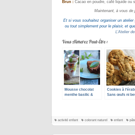
Brun :
Cacao en poudre, café liquide ou s
Maintenant, à vous de j
Et si vous souhaitez organiser un atelier
ou tout simplement pour le plaisir, et qu
L’Atelier 
Vous Aimerez Peut-Être :
Mousse chocolat
Cookies à l’érab
menthe basilic &
Sans œufs ni be
Fondant chocolat
menthe
activité enfant
colorant naturel
enfant
pât