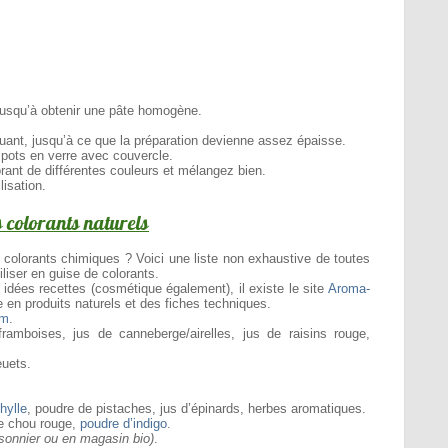
jusqu’à obtenir une pâte homogène.
uant, jusqu’à ce que la préparation devienne assez épaisse.
s pots en verre avec couvercle.
rant de différentes couleurs et mélangez bien.
lisation.
s colorants naturels
 colorants chimiques ? Voici une liste non exhaustive de toutes
liser en guise de colorants.
 idées recettes (cosmétique également), il existe le site
Aroma-
e en produits naturels et des fiches techniques.
um
.
framboises, jus de canneberge/airelles, jus de raisins rouge,
euets.
.
hylle
, poudre de pistaches, jus d’épinards, herbes aromatiques.
de chou rouge,
poudre d’indigo
.
sonnier ou en magasin bio)
.