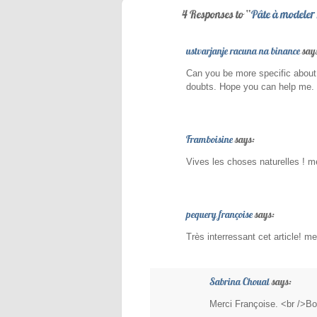
4 Responses to “
Pâte à modeler 
ustvarjanje racuna na binance
say
Can you be more specific about t
doubts. Hope you can help me.
Framboisine
says:
Vives les choses naturelles ! me
pequery françoise
says:
Très interressant cet article! me
Sabrina Choual
says:
Merci Françoise. <br />B