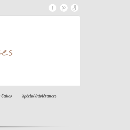
 Cakes
Spécial intolérances