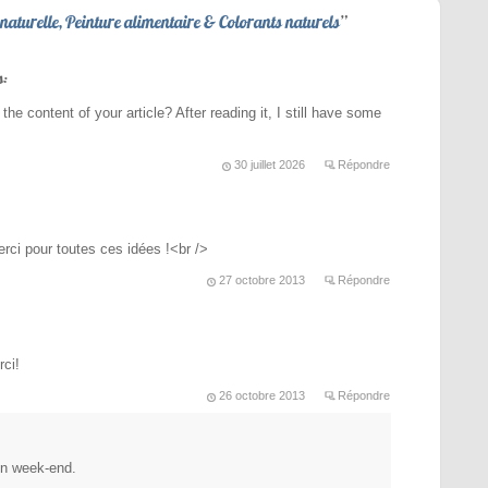
naturelle, Peinture alimentaire & Colorants naturels
”
s:
he content of your article? After reading it, I still have some
30 juillet 2026
Répondre
rci pour toutes ces idées !<br />
27 octobre 2013
Répondre
rci!
26 octobre 2013
Répondre
on week-end.