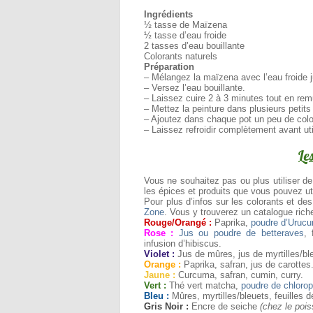
Ingrédients
½ tasse de Maïzena
½ tasse d’eau froide
2 tasses d’eau bouillante
Colorants naturels
Préparation
– Mélangez la maïzena avec l’eau froide 
– Versez l’eau bouillante.
– Laissez cuire 2 à 3 minutes tout en rem
– Mettez la peinture dans plusieurs petit
– Ajoutez dans chaque pot un peu de colo
– Laissez refroidir complètement avant uti
Le
Vous ne souhaitez pas ou plus utiliser de
les épices et produits que vous pouvez uti
Pour plus d’infos sur les colorants et des
Zone
. Vous y trouverez un catalogue rich
Rouge/Orangé :
Paprika,
poudre d’Uruc
Rose :
Jus ou poudre de betteraves
, 
infusion d’hibiscus.
Violet :
Jus de mûres, jus de myrtilles/bl
Orange :
Paprika, safran, jus de carottes
Jaune :
Curcuma, safran, cumin, curry.
Vert :
Thé vert matcha,
poudre de chlorop
Bleu :
Mûres, myrtilles/bleuets, feuilles 
Gris Noir :
Encre de seiche
(chez le pois