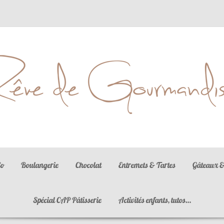
La gastronomie est l'art d'utiliser la nourriture pour créer le bonheur
Co
Boulangerie
Chocolat
Entremets & Tartes
Gâteaux &
Spécial CAP Pâtisserie
Activités enfants, tutos…