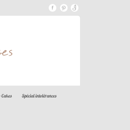
 Cakes
Spécial intolérances