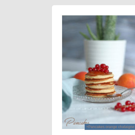
+Pancakes orange chataigne