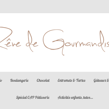
La gastronomie est l'art d'utiliser la nourriture pour créer le bonheur
Co
Boulangerie
Chocolat
Entremets & Tartes
Gâteaux &
Spécial CAP Pâtisserie
Activités enfants, tutos…