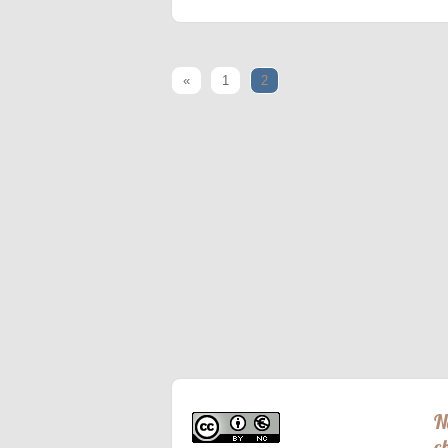
«
1
2
N
c